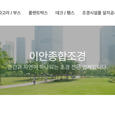
파고라 / 부스
플랜트박스
데크 / 휀스
조경시설물 설치공
이안종합조경
인간과 자연이 하나되는 조경 전문 업체입니다.