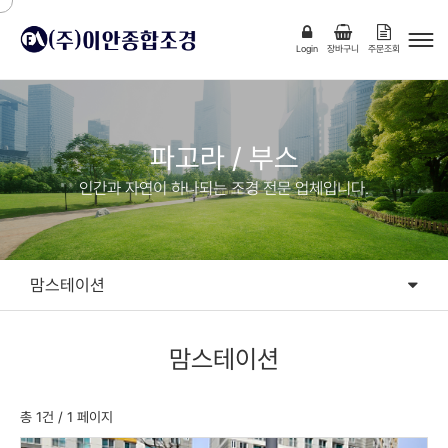
Login
장바구니
주문조회
파고라 / 부스
인간과 자연이 하나되는 조경 전문 업체입니다.
맘스테이션
디자인파고라
맘스테이션
시스템파고라
분리수거장/흡연부스
총 1건
/ 1 페이지