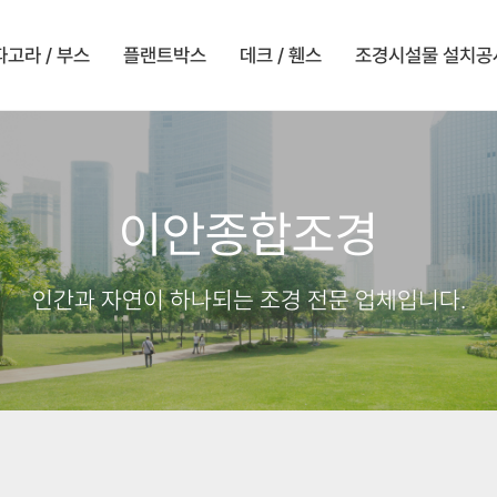
파고라 / 부스
플랜트박스
데크 / 휀스
조경시설물 설치공
이안종합조경
인간과 자연이 하나되는 조경 전문 업체입니다.